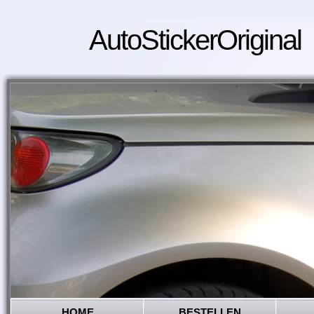
AutoStickerOriginal
HOME
BESTELLEN