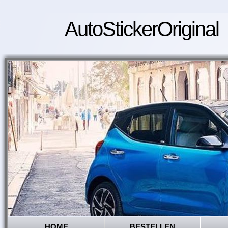
AutoStickerOriginal
HOME
BESTELLEN