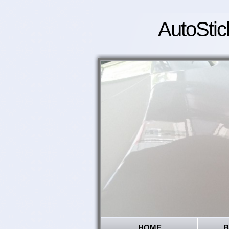
AutoStic
HOME
B