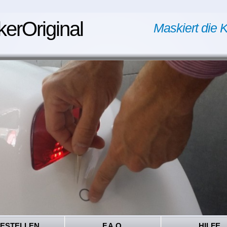
kerOriginal
Maskiert die K
ESTELLEN
F.A.Q.
HILFE