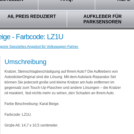
A6, PREIS REDUZIERT
AUFKLEBER FÜR
PARKSENSOREN
eige - Farbcode: LZ1U
gorie Spezielles Angebot für Volkswagen Fahrer.
Umschreibung
Kratzer, Steinschlagbeschädigung auf Ihrem Auto? Die Aufklebers von
AutostickerOriginal sind die Lösung. Mit dem Autolack-Reparatur-Set
können Sie jederzeit große und kleine Kratzer am Auto entfernen im
gegensatz zum Touch-Up-Flaschen und andere Lösungen – die Kratzer
ist maskiert, fast nichts mehr zu sehen, den Schaden an Ihrem Auto.
Farbe Beschreibung: Karat Beige.
Farbcode: LZ1U.
Groβe A6: 14,7 x 10,5 centimeter.