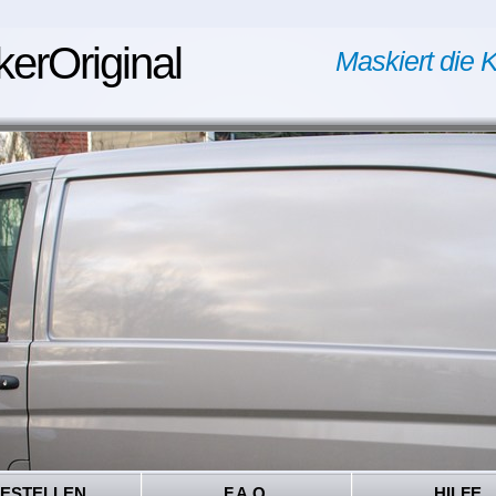
kerOriginal
Maskiert die K
ESTELLEN
F.A.Q.
HILFE