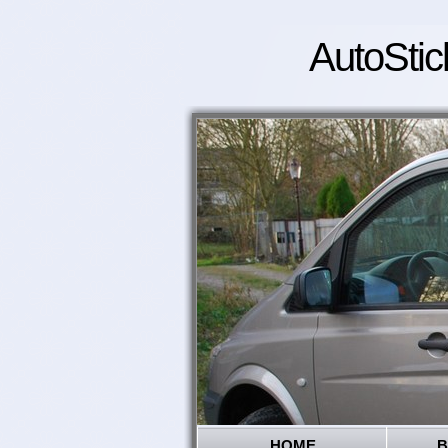
AutoStic
HOME
B