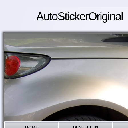
AutoStickerOriginal
HOME
BESTELLEN