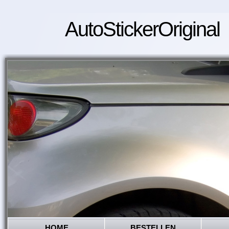
AutoStickerOriginal
HOME
BESTELLEN