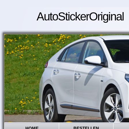
AutoStickerOriginal
HOME
BESTELLEN