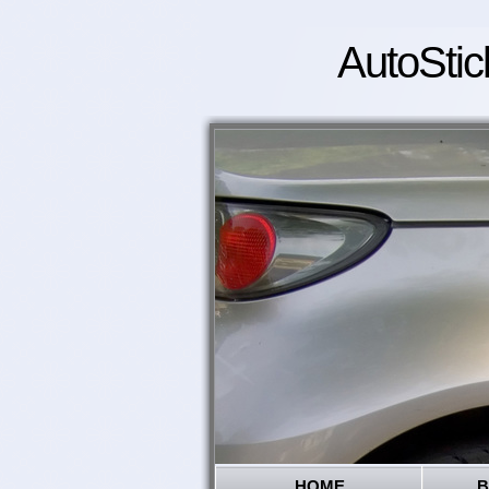
AutoStic
HOME
B