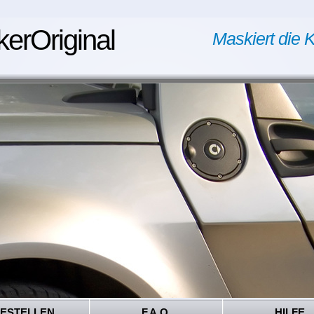
kerOriginal
Maskiert die K
ESTELLEN
F.A.Q.
HILFE