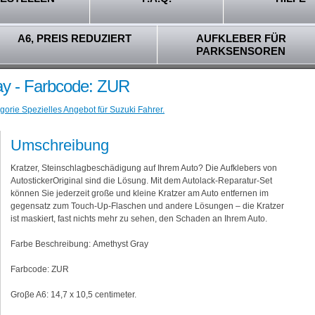
A6, PREIS REDUZIERT
AUFKLEBER FÜR
PARKSENSOREN
ay - Farbcode: ZUR
gorie Spezielles Angebot für Suzuki Fahrer.
Umschreibung
Kratzer, Steinschlagbeschädigung auf Ihrem Auto? Die Aufklebers von
AutostickerOriginal sind die Lösung. Mit dem Autolack-Reparatur-Set
können Sie jederzeit große und kleine Kratzer am Auto entfernen im
gegensatz zum Touch-Up-Flaschen und andere Lösungen – die Kratzer
ist maskiert, fast nichts mehr zu sehen, den Schaden an Ihrem Auto.
Farbe Beschreibung: Amethyst Gray
Farbcode: ZUR
Groβe A6: 14,7 x 10,5 centimeter.