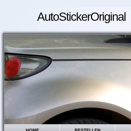
AutoStickerOriginal
HOME
BESTELLEN